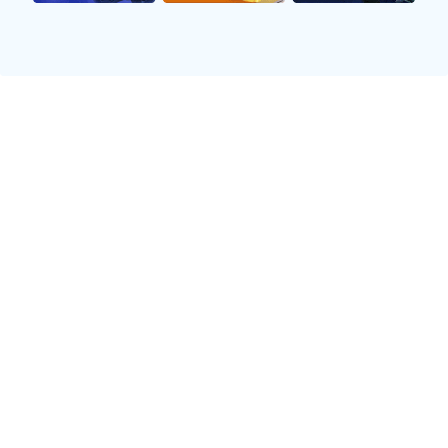
总体来看，两支球队各具特色，拉普大学注重
控球与组织，而老男孩则偏向于稳固防守并寻
找反击机会。这一战术上的较量使得整场比赛
充满悬念，也为观众献上了精彩纷呈的视觉盛
宴。
2、球员表现评析
在本场比赛中，拉普大学的一名核心中场表现