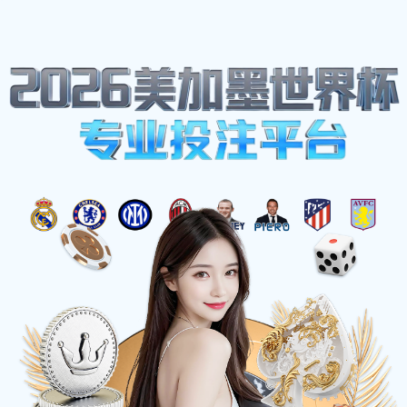
建瓯市琴藏山谷303号
mqxnoq@outlook.com
体育热点
首页
体育热点