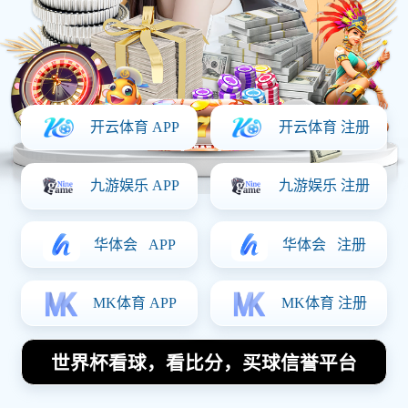
拉普大学与老男孩的激烈对决引发
的战术分析与球员表现探讨
2025-06-13 20:29:11
本文将对拉普大学与老男孩之间的激烈对决进
行深入分析，主要从战术布局、球员表现、比
赛关键时刻以及教练策略四个方面展开探讨。
通过对两队在比赛中的表现和战术运用进行剖
析，我们不仅可以了解各自的优势与不足，还
能为未来的比赛提供借鉴和启示。文章将结合
数据和实际情况，全面呈现这场比赛的精彩瞬
间与深刻意义，为读者带来更深层次的理解。
1、战术布局分析