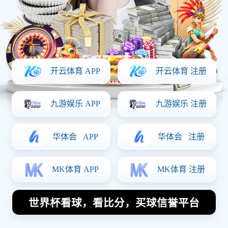
今天雷霆对阵火箭精彩直播回顾与
赛后分析全程跟踪报道
2025-06-11 20:00:40
今天的比赛中，雷霆队与火箭队展开了一场激
烈的对决。整场比赛充满了悬念和精彩瞬间，
双方球员都展现出了高超的竞技水平。本文将
从四个方面进行详细回顾和分析，包括比赛的
整体表现、关键球员的发挥、战术布置以及赛
后的数据解析。在直播过程中，我们可以看到
两支球队在攻防两端的斗智斗勇，以及如何在
关键时刻把握机会。最后，我们还将总结这场
比赛对两队后续发展的影响，为读者提供全面
深入的理解。