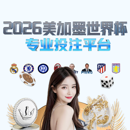
建瓯市琴藏山谷303号
mqxnoq@outlook.com
体育热点
首页
体育热点