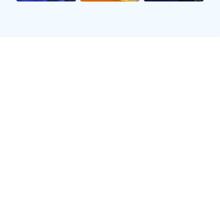
互动不仅提升了年轻球员的技能，更加深了他
们对这项运动的热爱。
此外，一些明星还会利用社交媒体直播与粉丝
互动，让更多无法到场的人也能参与其中。这
一做法有效拉近了他们与中国粉丝之间的距
离，让每一个人都感受到自己的重要性和参与
感。