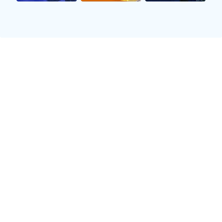
最后，队伍还特别关注运动员心理素质的发
展。通过专业心理辅导，在紧张激烈的比赛环
境中培养他们应对压力和挑战的能力。这种系
统性的管理模式不仅提升了运动员们在竞技场
上的表现，更为整个团队奠定了坚实基础。
2、运动员个人素质