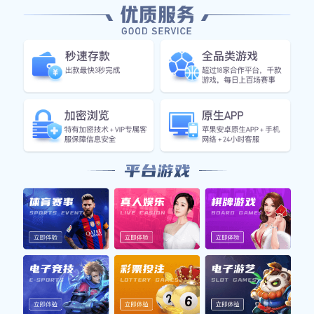
1、队伍建设与管理
南京乒乓球队之所以能够迅速崛起，与其科学
合理的队伍建设和管理密不可分。首先，团队
内部建立了一套完善的选拔机制，从源头上保
证了运动员的整体素质。通过定期组织选拔
赛，确保每位成员都能在最优秀的环境中成
长。此外，教练团队也由经验丰富、专业化程
度高的人士组成，他们不仅具备丰富的理论知
识，还拥有大量实践经验。
其次，南京队注重团队氛围的营造。在日常训
练中，通过团结协作、互相帮助，增强了队员
之间的凝聚力。这种积极向上的氛围使得每位
成员都能充分发挥自己的潜能，同时也提高了
整体战斗力。当团队面对困难时，更加容易形
成合力，共同克服挑战。