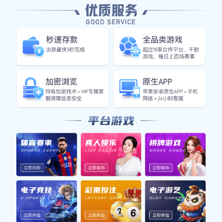
面地理解这一复杂局势。
1、姆巴佩个人职业生涯分
析
姆巴佩自加盟巴黎圣日耳曼以来，其表现一直
备受瞩目。他凭借出色的速度和技术，成为球
队攻击线上的核心力量。在过去几个赛季中，
他不仅帮助球队多次夺得法甲冠军，还在欧冠
赛场上展现了自己的实力。然而，随着时间推
移，姆巴佩对个人职业发展的思考愈发明确，
他希望能在更高水平的平台上挑战自己。
拒绝续约意味着姆巴佩希望探索更多可能性。
他渴望加入像皇家马德里这样的豪门，这样能
够获得更多曝光和挑战。对于年轻球员而言，
在职业生涯早期做出这样的选择是极为重要