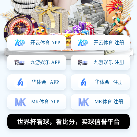
广州网球队在邀请赛中的灵活战术
与表现分析
2025-11-18 09:11:03
本文将对广州网球队在邀请赛中的灵活战术与
表现进行深入分析。文章首先概述了广州网球
队的基本情况及其在邀请赛中的重要性，接着
从四个方面详细探讨了球队的战术灵活性、队
员配合、心理素质以及比赛适应能力。这些因
素共同构成了广州网球队在比赛中取得优异成
绩的重要基础。最后，文章总结了广州网球队
在此次邀请赛中的整体表现，并展望未来的发
展方向和潜力。