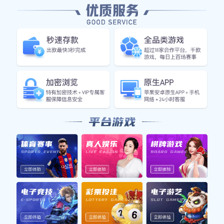
1、战术灵活性的体现
广州网球队在此次邀请赛中展示了极高的战术
灵活性，这一特质使得他们能够根据对手的不
同风格迅速调整策略。在面对强劲对手时，球
队采取了以稳为主的防守反击战术，通过有效
地控制场上节奏，使得对方难以发挥其优势。
同时，在遇到相对较弱的队伍时，则选择积极
进攻，以快速得分建立领先优势。
此外，教练团队也根据比赛进程不断进行调
整，根据球员状态和场上形势变化即时更换阵
容和战术。这种针对性的调整不仅提高了球队
的应变能力，也增强了球员之间的默契度，为
后续的比赛打下良好的基础。